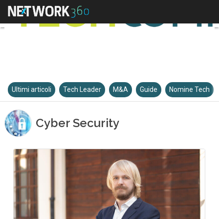
Ultimi articoli
Tech Leader
M&A
Guide
Nomine Tech
Cyber Security