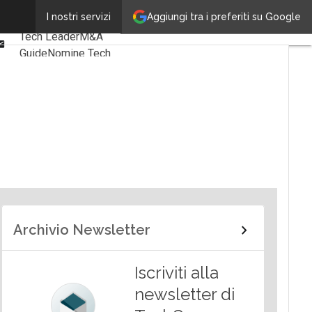
Linkedin
Aggiungi tra i preferiti su Google
I nostri servizi
Ultimi articoli
Facebook
Tech Leader
M&A
Email
Guide
Nomine Tech
Archivio Newsletter
Iscriviti alla
newsletter di