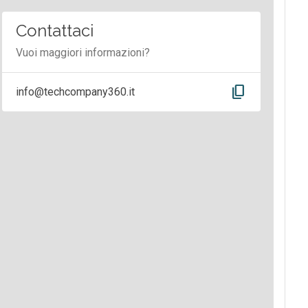
Contattaci
Vuoi maggiori informazioni?
content_copy
info@techcompany360.it