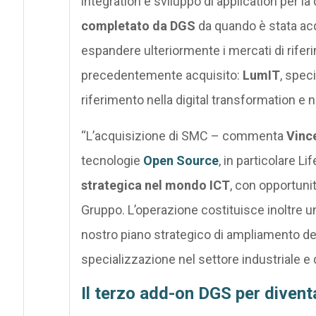
integration e sviluppo di application per la
completato da DGS
da quando è stata acq
espandere ulteriormente i mercati di riferim
precedentemente acquisito:
LumIT
, spec
riferimento nella digital transformation e
“L’acquisizione di SMC – commenta
Vinc
tecnologie
Open Source
, in particolare Lif
strategica nel mondo ICT
, con opportunit
Gruppo. L’operazione costituisce inoltre 
nostro piano strategico di ampliamento d
specializzazione nel settore industriale e 
Il terzo add-on DGS
per diventa