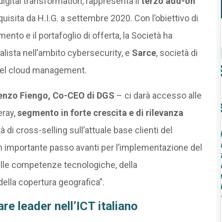
 digital transformation, rappresenta il
terzo add-on
uisita da H.I.G. a settembre 2020. Con l’obiettivo di
ento e il portafoglio di offerta, la Società ha
ialista nell’ambito cybersecurity, e
Sarce
, società di
 nel cloud management.
enzo Fiengo, Co-CEO di DGS
– ci darà accesso alle
eray,
segmento in forte crescita e di rilevanza
à di cross-selling sull’attuale base clienti del
un importante passo avanti per l’implementazione del
elle competenze tecnologiche, della
della copertura geografica”.
re leader nell’ICT italiano