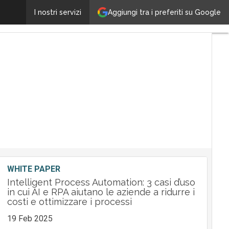
DGS (H.I.G. Capital) si espande nel mercato delle pi
Aggiungi tra i preferiti su Google
I nostri servizi
WHITE PAPER
Intelligent Process Automation: 3 casi d’uso
in cui AI e RPA aiutano le aziende a ridurre i
costi e ottimizzare i processi
19 Feb 2025