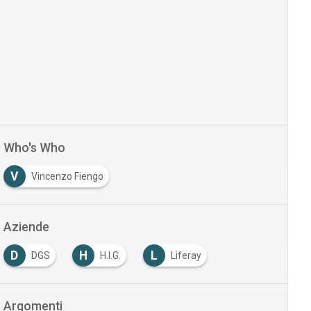
Who's Who
V
Vincenzo Fiengo
Aziende
D
H
L
DGS
H.I.G.
Liferay
Argomenti