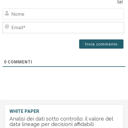
N
Em
0
COMMENTI
WHITE PAPER
Analisi dei dati sotto controllo: il valore del
data lineage per decisioni affidabili