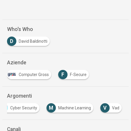
Who's Who
D
David Baldinotti
Aziende
F
Computer Gross
F-Secure
Argomenti
M
V
Cyber Security
Machine Learning
Vad
Canali