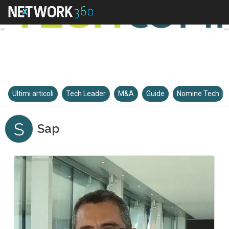
Ultimi articoli
Tech Leader
M&A
Guide
Nomine Tech
S
Sap