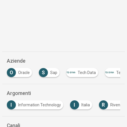
Aziende
O
S
Oracle
Sap
Tech Data
Tech D
Argomenti
I
I
R
Information Technology
Italia
Rivendito
Canali