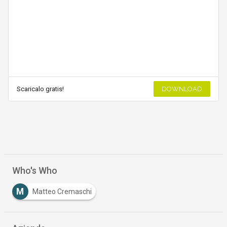
Scaricalo gratis!
DOWNLOAD
Who's Who
M
Matteo Cremaschi