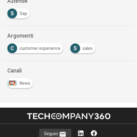
Aziende
S
Sap
Argomenti
C
S
customer experience
sales
…
Canali
News
Seguici