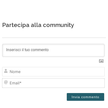
Partecipa alla community
N
Em