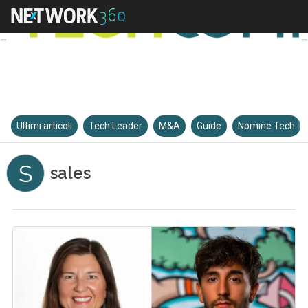
Ultimi articoli
Tech Leader
M&A
Guide
Nomine Tech
S
sales