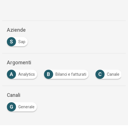
Aziende
S
Sap
Argomenti
B
C
Bilanci e fatturati
Canale
Cloud Comput
…
Canali
G
Generale