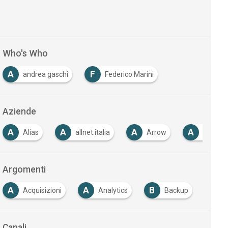
Who's Who
A
F
andrea gaschi
Federico Marini
Aziende
A
A
A
A
Alias
allnet.italia
Arrow
Arrow 
Argomenti
A
A
B
B
Acquisizioni
Analytics
Backup
B
Canali