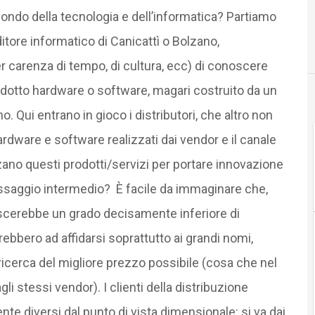
ondo della tecnologia e dell’informatica? Partiamo
tore informatico di Canicattì o Bolzano,
er carenza di tempo, di cultura, ecc) di conoscere
rodotto hardware o software, magari costruito da un
o. Qui entrano in gioco i distributori, che altro non
ardware e software realizzati dai vendor e il canale
zzano questi prodotti/servizi per portare innovazione
ssaggio intermedio? È facile da immaginare che,
oscerebbe un grado decisamente inferiore di
ebbero ad affidarsi soprattutto ai grandi nomi,
ricerca del migliore prezzo possibile (cosa che nel
 stessi vendor). I clienti della distribuzione
diversi dal punto di vista dimensionale: si va dai