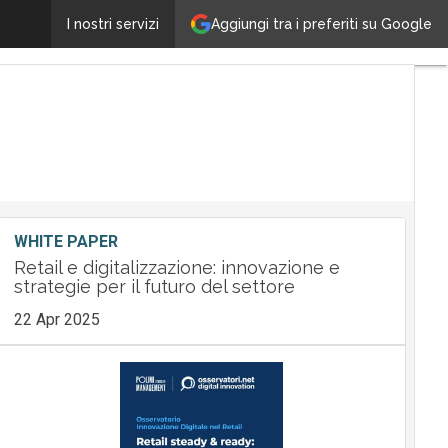
Aggiungi tra i preferiti su Google
Distributori IT: chi sono, cosa fanno e perchè servon
I nostri servizi
WHITE PAPER
Retail e digitalizzazione: innovazione e
strategie per il futuro del settore
22 Apr 2025