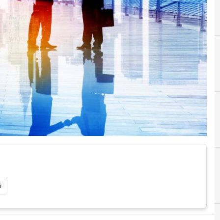
A
Achab
A
Accordi
i