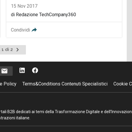
15 Nov 2017
di Redazione TechCompany360
Condividi
Pagina
 1 di 2
successiva
i
e Policy
Terms&Conditions Contenuti Specialistici
Cookie C
portali B2B dedicati ai temi della Trasformazione Digitale e dell’Innovazio
razioni italiane.