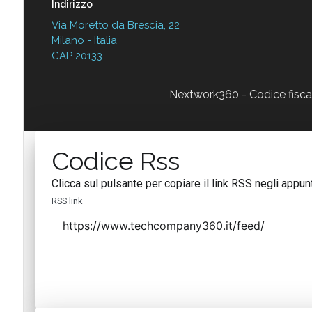
Indirizzo
Via Moretto da Brescia, 22
Milano - Italia
CAP 20133
Nextwork360 - Codice fisc
Codice Rss
Clicca sul pulsante per copiare il link RSS negli appunt
RSS link