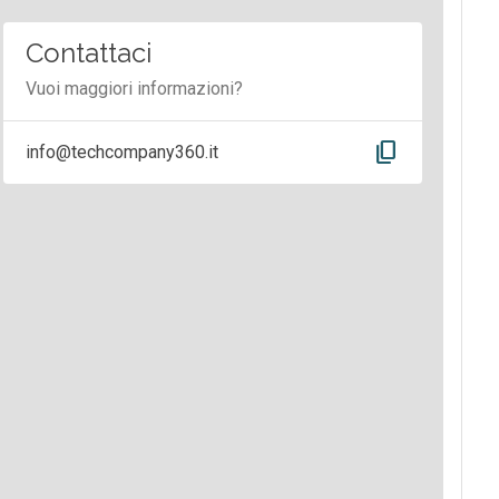
Contattaci
Vuoi maggiori informazioni?
content_copy
info@techcompany360.it