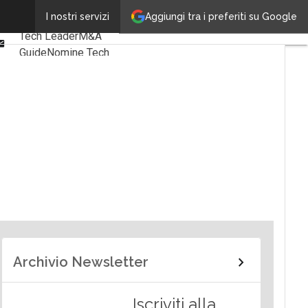
Linkedin
Aggiungi tra i preferiti su Google
I nostri servizi
Ultimi articoli
Facebook
Tech Leader
M&A
Email
Guide
Nomine Tech
Archivio Newsletter
Iscriviti alla