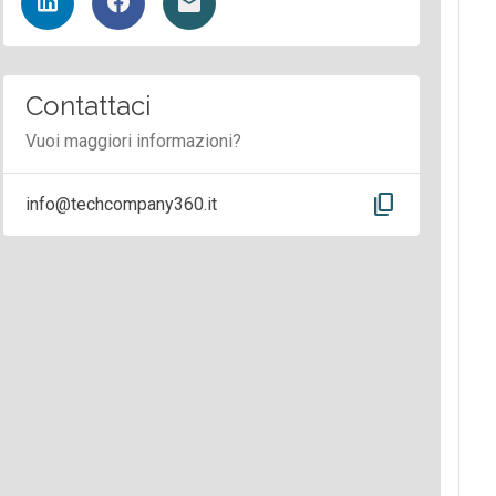
Contattaci
Vuoi maggiori informazioni?
content_copy
info@techcompany360.it