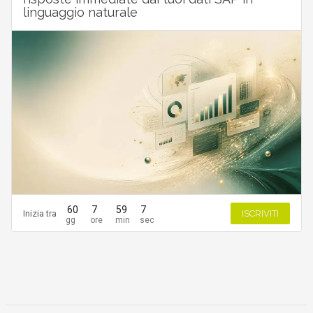
linguaggio naturale
60
7
59
6
Inizia tra
ISCRIVITI