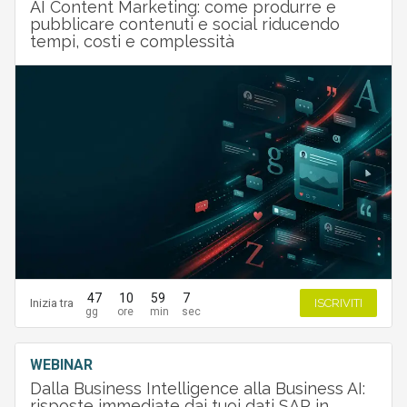
AI Content Marketing: come produrre e
pubblicare contenuti e social riducendo
tempi, costi e complessità
47
10
59
6
Inizia tra
ISCRIVITI
WEBINAR
Dalla Business Intelligence alla Business AI:
risposte immediate dai tuoi dati SAP in