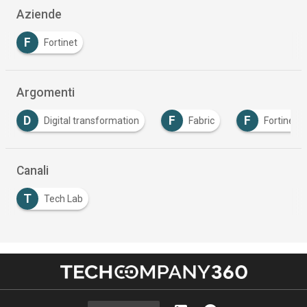
Aziende
F
Fortinet
Argomenti
D
F
F
Digital transformation
Fabric
Fortinet
Canali
T
Tech Lab