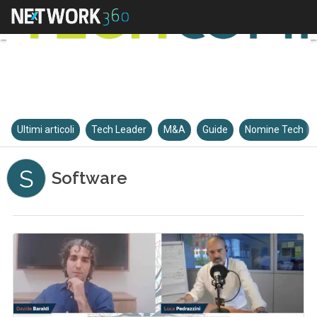
Ultimi articoli
Tech Leader
M&A
Guide
Nomine Tech
S
Software