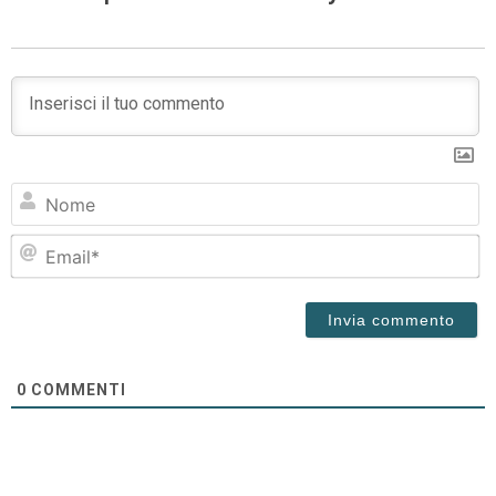
N
Em
0
COMMENTI