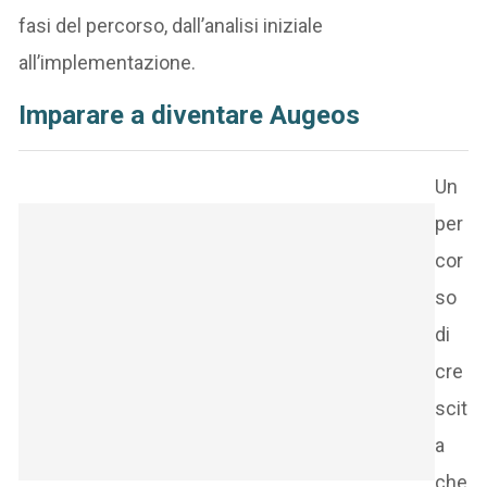
fasi del percorso, dall’analisi iniziale
all’implementazione.
Imparare a diventare Augeos
Un
per
cor
so
di
cre
scit
a
che