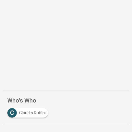
Who's Who
C
Claudio Ruffini