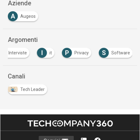
Aziende
A
Augeos
Argomenti
I
P
S
Interviste
it
Privacy
Software
Canali
Tech Leader