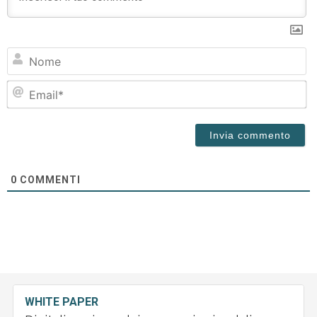
N
Em
0
COMMENTI
WHITE PAPER