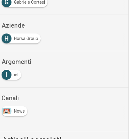
G
Gabriele Cortesi
Aziende
H
Horsa Group
Argomenti
I
ict
Canali
News