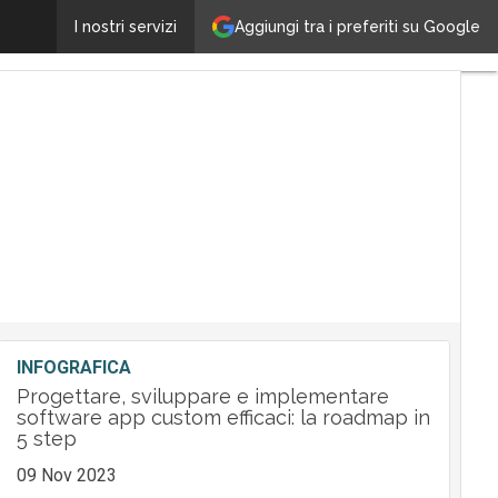
Cortesi (Horsa): “Vogliamo essere il partner di riferim
Aggiungi tra i preferiti su Google
I nostri servizi
INFOGRAFICA
Progettare, sviluppare e implementare
software app custom efficaci: la roadmap in
5 step
09 Nov 2023