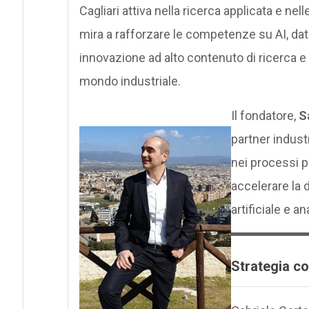
Cagliari attiva nella ricerca applicata e ne
mira a rafforzare le competenze su AI, dat
innovazione ad alto contenuto di ricerca e 
mondo industriale.
Il fondatore,
S
partner industr
nei processi p
accelerare la 
artificiale e an
Strategia co