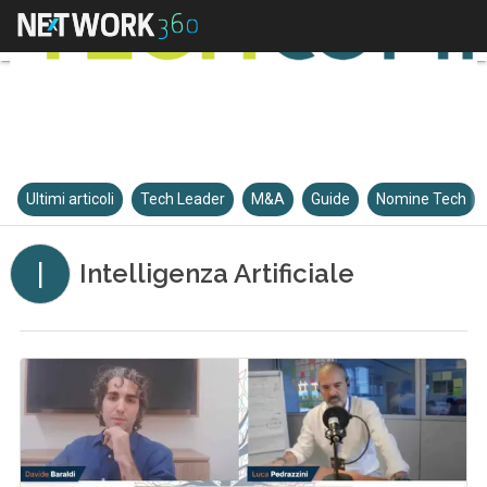
Ultimi articoli
Tech Leader
M&A
Guide
Nomine Tech
I
Intelligenza Artificiale