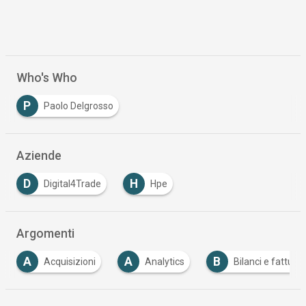
Who's Who
P
Paolo Delgrosso
Aziende
D
H
Digital4Trade
Hpe
Argomenti
A
B
C
Analytics
Bilanci e fatturati
Canale
…