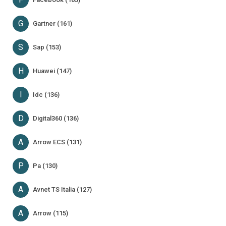
G
Gartner (161)
S
Sap (153)
H
Huawei (147)
I
Idc (136)
D
Digital360 (136)
A
Arrow ECS (131)
P
Pa (130)
A
Avnet TS Italia (127)
A
Arrow (115)