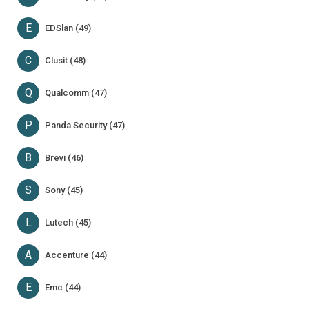
E
EDSlan (49)
C
Clusit (48)
Q
Qualcomm (47)
P
Panda Security (47)
B
Brevi (46)
S
Sony (45)
L
Lutech (45)
A
Accenture (44)
E
Emc (44)