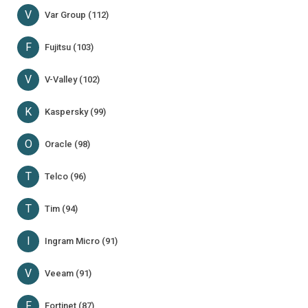
V
Var Group (112)
F
Fujitsu (103)
V
V-Valley (102)
K
Kaspersky (99)
O
Oracle (98)
T
Telco (96)
T
Tim (94)
I
Ingram Micro (91)
V
Veeam (91)
F
Fortinet (87)