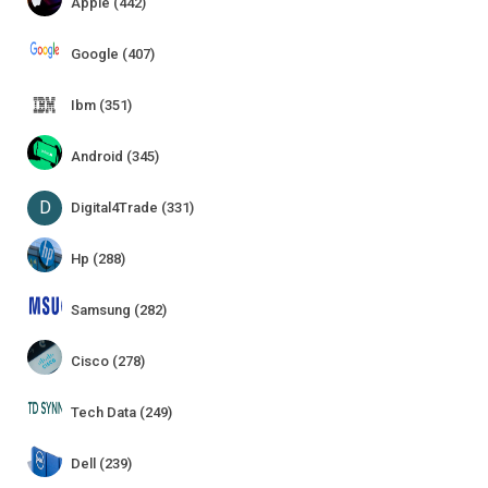
Apple (442)
Google (407)
Ibm (351)
Android (345)
D
Digital4Trade (331)
Hp (288)
Samsung (282)
Cisco (278)
Tech Data (249)
Dell (239)