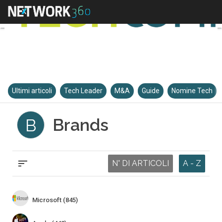
Ultimi articoli
Tech Leader
M&A
Guide
Nomine Tech
Brands
B
N° DI ARTICOLI
A - Z
Microsoft (845)