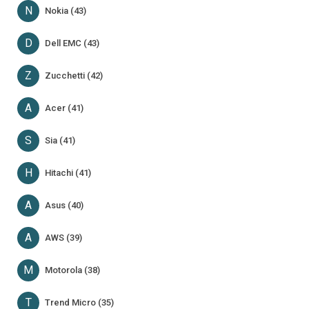
N
Nokia (43)
D
Dell EMC (43)
Z
Zucchetti (42)
A
Acer (41)
S
Sia (41)
H
Hitachi (41)
A
Asus (40)
A
AWS (39)
M
Motorola (38)
T
Trend Micro (35)