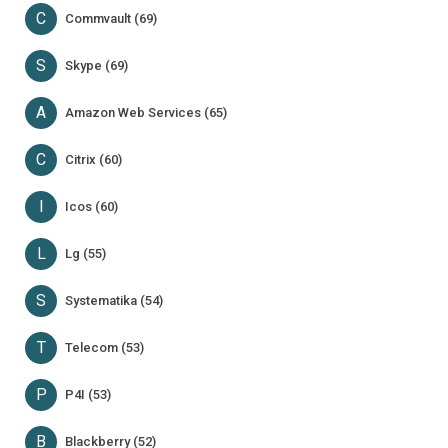
C
Commvault (69)
S
Skype (69)
A
Amazon Web Services (65)
C
Citrix (60)
I
Icos (60)
L
Lg (55)
S
Systematika (54)
T
Telecom (53)
P
P4I (53)
B
Blackberry (52)