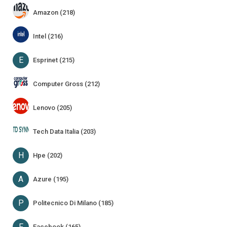
Amazon (218)
Intel (216)
E
Esprinet (215)
Computer Gross (212)
Lenovo (205)
Tech Data Italia (203)
H
Hpe (202)
A
Azure (195)
P
Politecnico Di Milano (185)
F
Facebook (165)