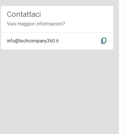
Contattaci
Vuoi maggiori informazioni?
content_copy
info@techcompany360.it