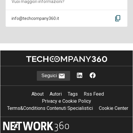
Vuoi maggiori informazioni?
content_copy
info@techcompany360.it
Seguici
About
Autori
Tags
Rss Feed
Privacy e Cookie Policy
Terms&Conditions Contenuti Specialistici
Cookie Center