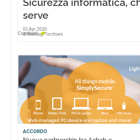
Sicurezza informatica, c
serve
02 Apr 2020
Condividi
di Gianluigi Torchiani
ACCORDO
Nuova partnership tra Achab e