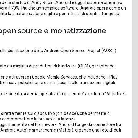
 della startup di Andy Rubin, Android è oggi il sistema operativo
pera il 70%. Più che un semplice software, Android opera come un
ita la trasformazione digitale per miliardi di utenti e funge da
: open source e monetizzazione
 sulla distribuzione della Android Open Source Project (AOSP).
ato da migliaia di produttori di hardware (OEM), garantendo
ene attraverso i Google Mobile Services, che includono il Play
 ricavi pubblicitari e commissioni sulle transazioni digitali.
luzione da sistema operativo "app-centric" a sistema "AI-native".
ale direttamente sul dispositivo (on-device), che permette di
za compromettere la privacy o la latenza.
e aggiornamento del framework, Android funge da connettore tra
Android Auto) e smart home (Matter), creando una rete di dati