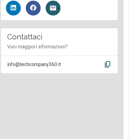
Contattaci
Vuoi maggiori informazioni?
content_copy
info@techcompany360.it