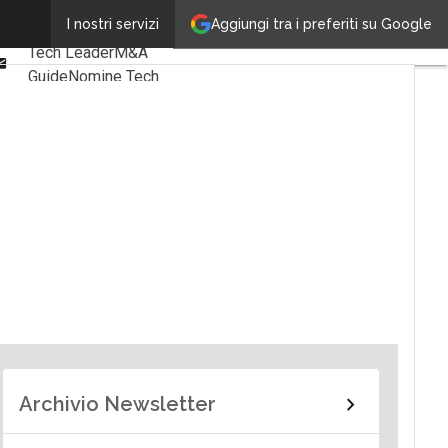
Linkedin
Aggiungi tra i preferiti su Google
I nostri servizi
Ultimi articoli
Facebook
Tech Leader
M&A
Email
Guide
Nomine Tech
Archivio Newsletter