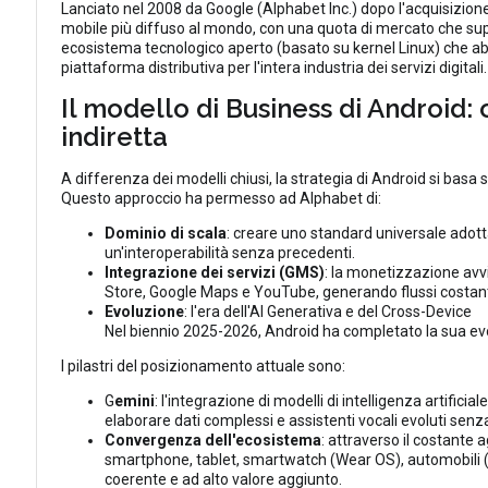
Lanciato nel 2008 da Google (Alphabet Inc.) dopo l'acquisizione
mobile più diffuso al mondo, con una quota di mercato che su
ecosistema tecnologico aperto (basato su kernel Linux) che abil
piattaforma distributiva per l'intera industria dei servizi digitali.
Il modello di Business di Android
indiretta
A differenza dei modelli chiusi, la strategia di Android si basa
Questo approccio ha permesso ad Alphabet di:
Dominio di scala
: creare uno standard universale adott
un'interoperabilità senza precedenti.
Integrazione dei servizi (GMS)
: la monetizzazione avvi
Store, Google Maps e YouTube, generando flussi costanti di
Evoluzione
: l'era dell'AI Generativa e del Cross-Device
Nel biennio 2025-2026, Android ha completato la sua evo
I pilastri del posizionamento attuale sono:
G
emini
: l'integrazione di modelli di intelligenza artifici
elaborare dati complessi e assistenti vocali evoluti sen
Convergenza dell'ecosistema
: attraverso il costant
smartphone, tablet, smartwatch (Wear OS), automobili (
coerente e ad alto valore aggiunto.