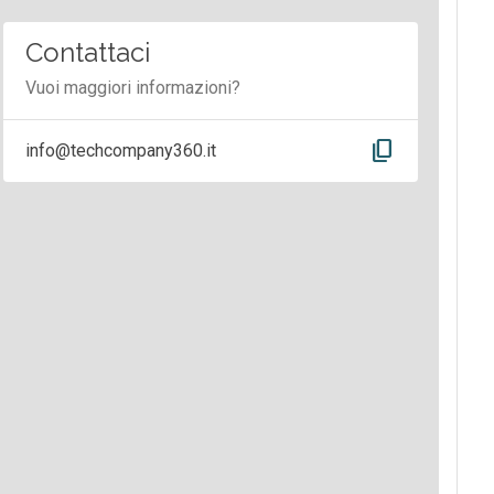
Contattaci
Vuoi maggiori informazioni?
content_copy
info@techcompany360.it