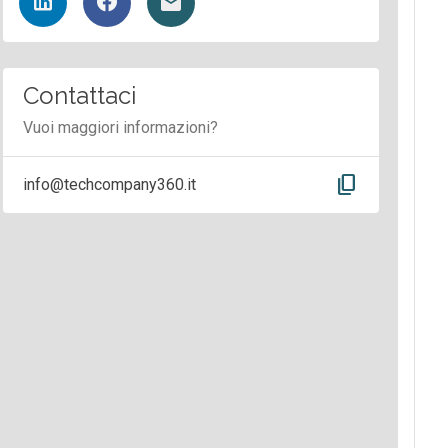
Contattaci
Vuoi maggiori informazioni?
content_copy
info@techcompany360.it