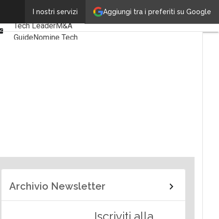
Linkedin
Aggiungi tra i preferiti su Google
I nostri servizi
Ultimi articoli
Facebook
Tech Leader
M&A
Email
Guide
Nomine Tech
Archivio Newsletter
Iscriviti alla