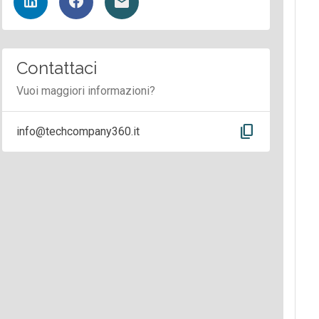
Contattaci
Vuoi maggiori informazioni?
content_copy
info@techcompany360.it