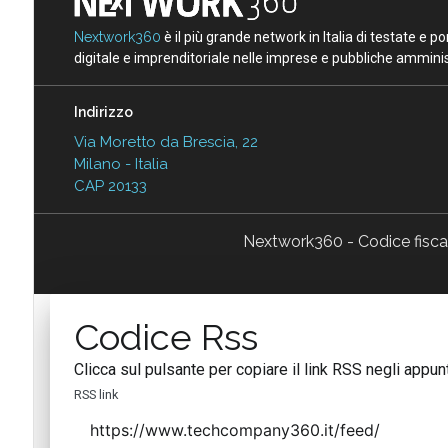
Nextwork360
è il più grande network in Italia di testate e 
digitale e imprenditoriale nelle imprese e pubbliche amminist
Indirizzo
Via Moretto da Brescia, 22
Milano - Italia
CAP 20133
Nextwork360 - Codice fisc
Codice Rss
Clicca sul pulsante per copiare il link RSS negli appunt
RSS link