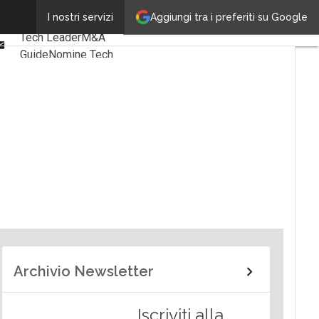
Linkedin
Aggiungi tra i preferiti su Google
I nostri servizi
Ultimi articoli
Facebook
Tech Leader
M&A
Email
Guide
Nomine Tech
Archivio Newsletter
Iscriviti alla