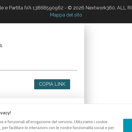
ale e Partita IVA 13868590962 - © 2026 Nextwork360. AL
Mappa del sito
i.
COPIA LINK
ivacy!
i.
e e funzionali all’erogazione del servizio. Utilizziamo i cookie
er facilitare le interazioni con le nostre funzionalità social e per