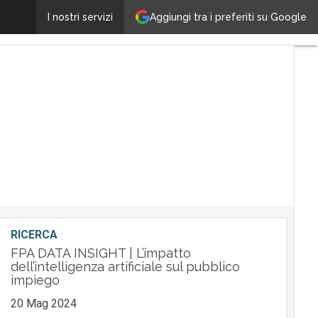
Trasformazione digitale nella PA: la visione di Lutech
Aggiungi tra i preferiti su Google
I nostri servizi
U
a
RICERCA
FPA DATA INSIGHT | L’impatto
dell’intelligenza artificiale sul pubblico
impiego
20 Mag 2024