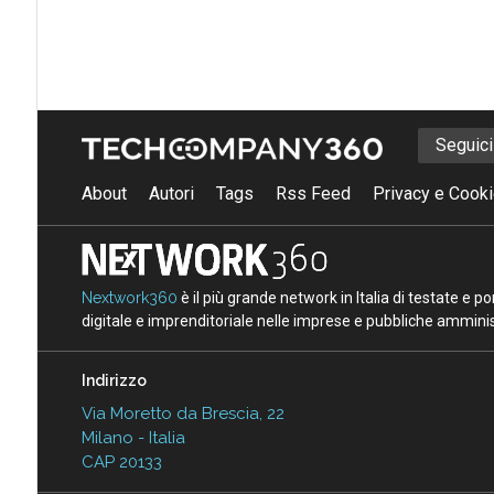
Seguic
About
Autori
Tags
Rss Feed
Privacy e Cooki
Nextwork360
è il più grande network in Italia di testate e 
digitale e imprenditoriale nelle imprese e pubbliche amminist
Indirizzo
Via Moretto da Brescia, 22
Milano - Italia
CAP 20133