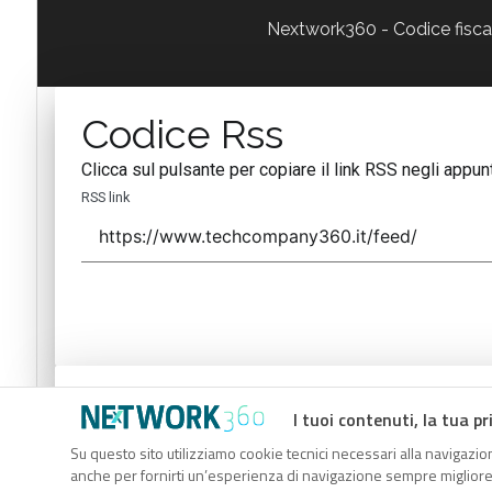
Nextwork360 - Codice fisc
Codice Rss
Clicca sul pulsante per copiare il link RSS negli appunt
RSS link
Codice Rss
I tuoi contenuti, la tua pr
Clicca sul pulsante per copiare il link RSS negli appunt
Su questo sito utilizziamo cookie tecnici necessari alla navigazion
anche per fornirti un’esperienza di navigazione sempre migliore, p
RSS link