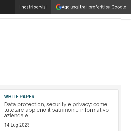
Non di solo NAS si nutre il canale Qnap
Aggiungi tra i preferiti su Google
I nostri servizi
Ultimi
articoli
Tech
Leader
M&A
Guide
Nomine
Tech
WHITE PAPER
Data protection, security e privacy: come
tutelare appieno il patrimonio informativo
aziendale
14 Lug 2023