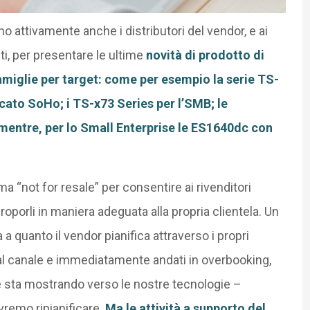
 attivamente anche i distributori del vendor, e ai
nti, per presentare le ultime
novità di prodotto di
amiglie per target: come per esempio la serie TS-
cato SoHo; i TS-x73 Series per l’SMB; le
mentre, per lo Small Enterprise le ES1640dc con
ma “not for resale” per consentire ai rivenditori
 proporli in maniera adeguata alla propria clientela. Un
 quanto il vendor pianifica attraverso i propri
dal canale e immediatamente andati in overbooking,
e sta mostrando verso le nostre tecnologie –
vremo ripianificare.
Ma le attività a supporto del