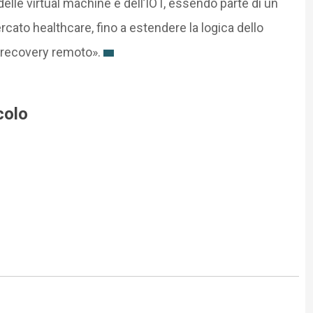
elle virtual machine e dell’IOT, essendo parte di un
cato healthcare, fino a estendere la logica dello
r recovery remoto».
colo