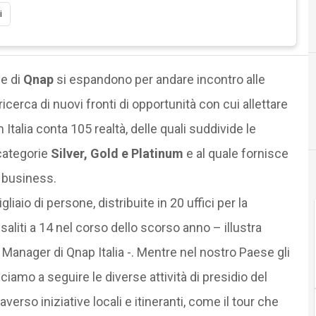
i
A
Accordi
se di
Qnap
si espandono per andare incontro alle
cerca di nuovi fronti di opportunità con cui allettare
n Italia conta 105 realtà, delle quali suddivide le
 categorie
Silver, Gold e Platinum
e al quale fornisce
l business.
iaio di persone, distribuite in 20 uffici per la
saliti a 14 nel corso dello scorso anno – illustra
nager di Qnap Italia -. Mentre nel nostro Paese gli
sciamo a seguire le diverse attività di presidio del
verso iniziative locali e itineranti, come il tour che