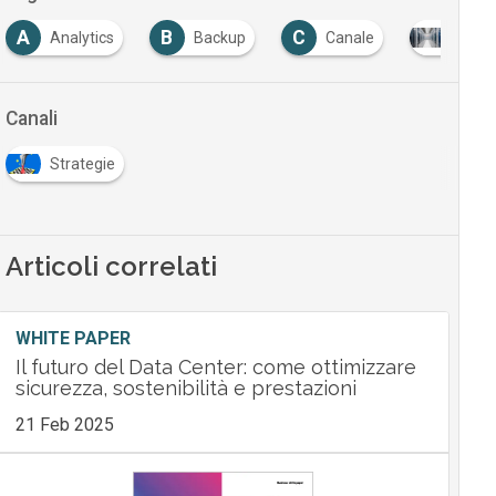
A
B
C
Analytics
Backup
Canale
Cloud
Canali
Strategie
Articoli correlati
WHITE PAPER
Il futuro del Data Center: come ottimizzare
sicurezza, sostenibilità e prestazioni
21 Feb 2025