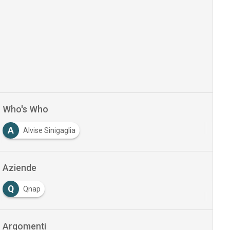
Who's Who
A
Alvise Sinigaglia
Aziende
Q
Qnap
Argomenti