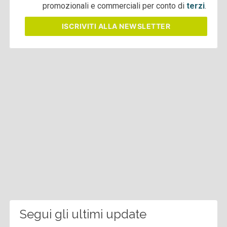
promozionali e commerciali per conto di
terzi
.
ISCRIVITI
ALLA NEWSLETTER
Segui gli ultimi update