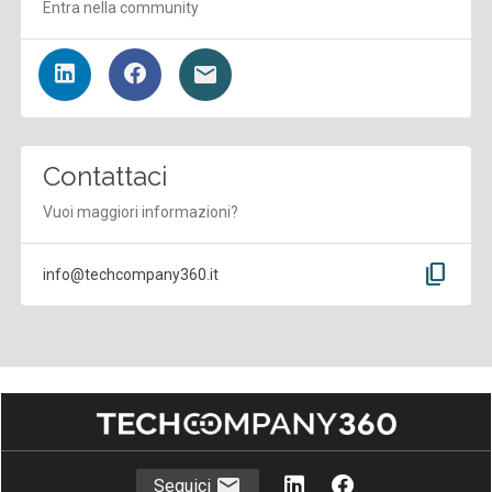
Entra nella community
Contattaci
Vuoi maggiori informazioni?
content_copy
info@techcompany360.it
Seguici