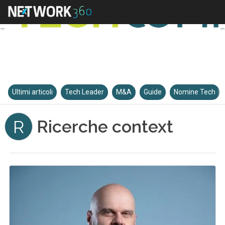
Ultimi articoli
Tech Leader
M&A
Guide
Nomine Tech
Ricerche context
R