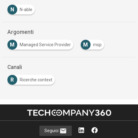
N
N-able
Argomenti
M
M
Managed Service Provider
msp
Canali
R
Ricerche context
Seguici