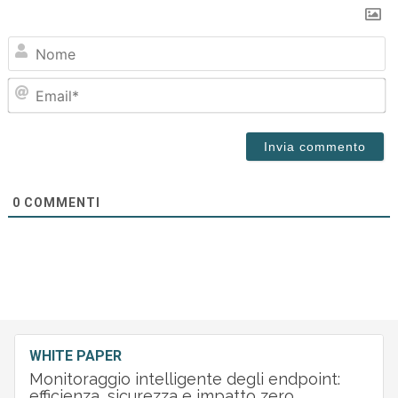
N
Em
0
COMMENTI
WHITE PAPER
Monitoraggio intelligente degli endpoint:
efficienza, sicurezza e impatto zero