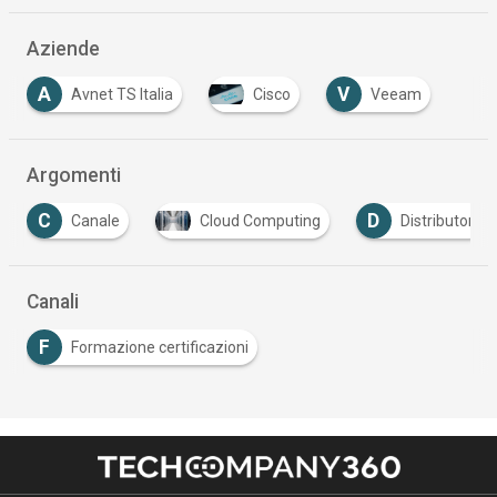
Aziende
A
V
Avnet TS Italia
Cisco
Veeam
Argomenti
C
D
Canale
Cloud Computing
Distributori
Canali
F
Formazione certificazioni