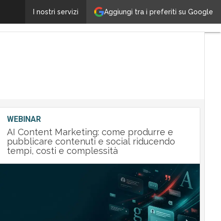
Aggiungi tra i preferiti su Google
CES 2018: le migliori tecnologie del futuro
I nostri servizi
Ultimi
articoli
Tech
Leader
M&A
Guide
Nomine
Tech
WEBINAR
AI Content Marketing: come produrre e
pubblicare contenuti e social riducendo
tempi, costi e complessità