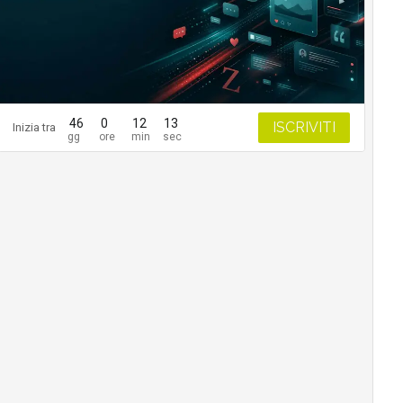
46
0
12
12
ISCRIVITI
Inizia tra