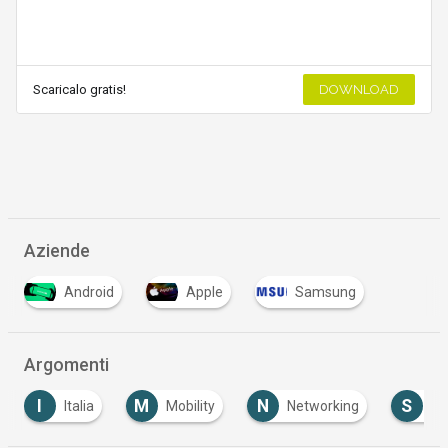
Scaricalo gratis!
DOWNLOAD
Aziende
Android
Apple
Samsung
Argomenti
M
N
S
alia
Mobility
Networking
Sicurezza Inf