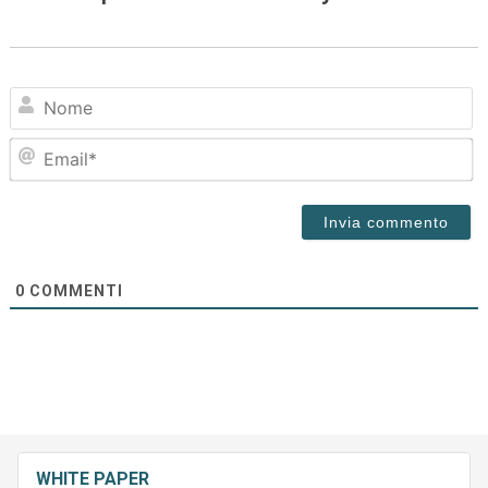
N
Em
0
COMMENTI
WHITE PAPER