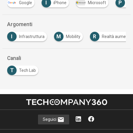
I
P
Google
iPhone
Microsoft
Pr
Argomenti
I
M
R
Infrastruttura
Mobility
Realtà aumenta
Canali
T
Tech Lab
Seguici