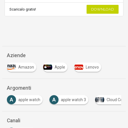
Scaricalo gratis!
DOWNLOAD
Aziende
Amazon
Apple
Lenovo
…
Argomenti
A
A
apple watch
apple watch 3
Cloud Comp
Canali