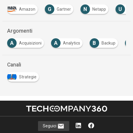
G
N
U
Amazon
Gartner
Netapp
Uber
Argomenti
A
A
B
C
Acquisizioni
Analytics
Backup
Can
Canali
Strategie
Seguici