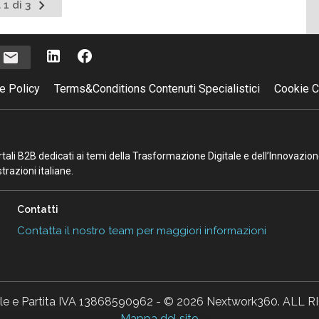
Pagina
 1 di 3
successiva
i
e Policy
Terms&Conditions Contenuti Specialistici
Cookie C
portali B2B dedicati ai temi della Trasformazione Digitale e dell’Innovazio
razioni italiane.
Contatti
Contatta il nostro team per maggiori informazioni
ale e Partita IVA 13868590962 - © 2026 Nextwork360. AL
Mappa del sito