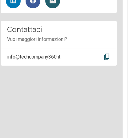
Contattaci
Vuoi maggiori informazioni?
content_copy
info@techcompany360.it