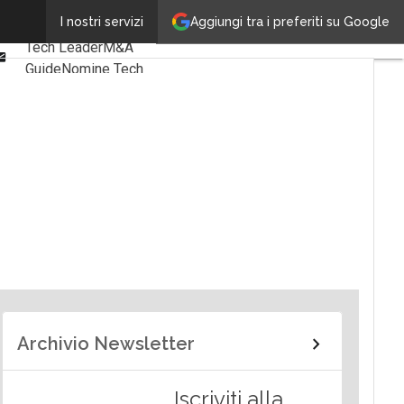
Linkedin
Aggiungi tra i preferiti su Google
I nostri servizi
Ultimi articoli
Facebook
Tech Leader
M&A
Email
Guide
Nomine Tech
Archivio Newsletter
Iscriviti alla