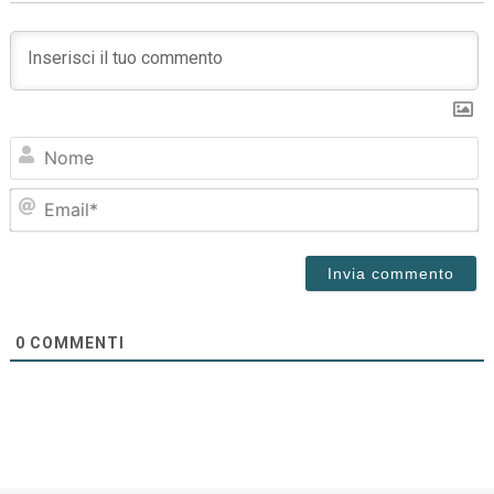
N
Em
0
COMMENTI