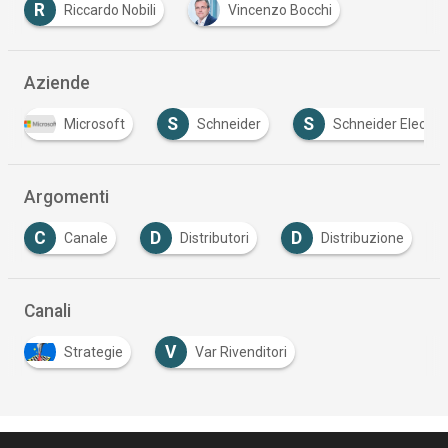
R
Riccardo Nobili
Vincenzo Bocchi
Aziende
S
S
Schneider
Schneider Electric
Tech Dat
…
Argomenti
D
D
I
Distributori
Distribuzione
Industry 4.0
…
Canali
V
Strategie
Var Rivenditori