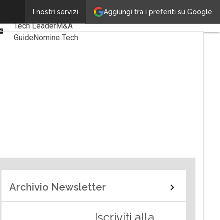
Linkedin
Aggiungi tra i preferiti su Google
I nostri servizi
Ultimi articoli
Facebook
Tech Leader
M&A
Email
Guide
Nomine Tech
Archivio Newsletter
Iscriviti alla