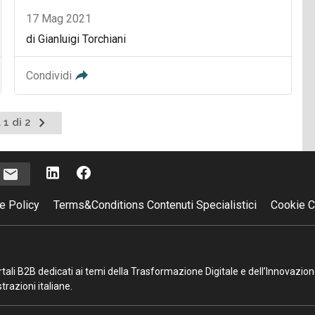
17 Mag 2021
di Gianluigi Torchiani
Condividi
Pagina
 1 di 2
successiva
i
e Policy
Terms&Conditions Contenuti Specialistici
Cookie C
portali B2B dedicati ai temi della Trasformazione Digitale e dell’Innovazio
razioni italiane.