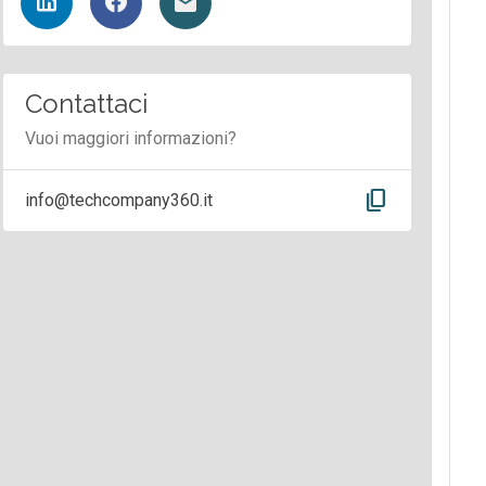
Contattaci
Vuoi maggiori informazioni?
content_copy
info@techcompany360.it