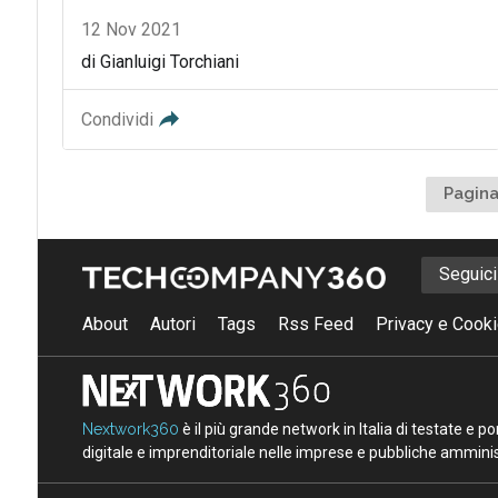
12 Nov 2021
di Gianluigi Torchiani
Condividi
Pagina
Seguic
About
Autori
Tags
Rss Feed
Privacy e Cooki
Nextwork360
è il più grande network in Italia di testate e 
digitale e imprenditoriale nelle imprese e pubbliche amminist