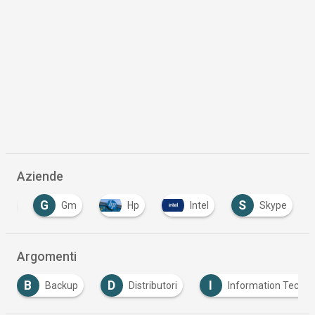
Aziende
G
S
ple
Gm
Hp
Intel
Skype
Argomenti
B
D
I
Backup
Distributori
Information Techno