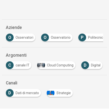
Aziende
O
O
P
Osservatori
Osservatorio
Politecnico Di Milan
Argomenti
D
D
canale IT
Cloud Computing
Digital
Dis
Canali
D
Dati di mercato
Strategie