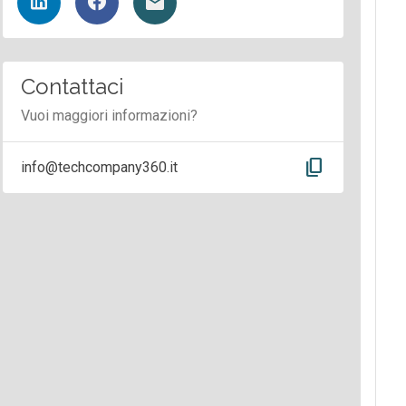
Contattaci
Vuoi maggiori informazioni?
content_copy
info@techcompany360.it