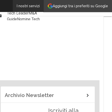
Linkedin
Aggiungi tra i preferiti su Google
I nostri servizi
Ultimi articoli
Facebook
Tech Leader
M&A
Email
Guide
Nomine Tech
Archivio Newsletter
Iscriviti alla