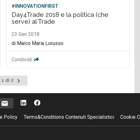
#INNOVATIONFIRST
Day4Trade 2018 e la politica (che
serve) al Trade
23 Gen 2018
di Marco Maria Lorusso
Condividi
Pagina
 1 di 2
successiva
i
e Policy
Terms&Conditions Contenuti Specialistici
Cookie C