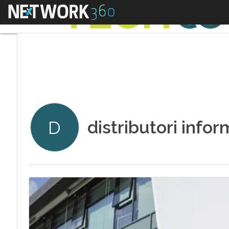
Menu
distributori infor
D