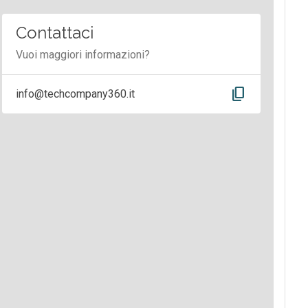
Contattaci
Vuoi maggiori informazioni?
content_copy
info@techcompany360.it