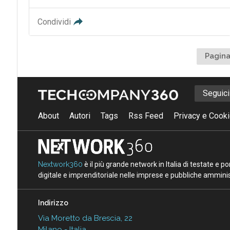
Condividi
Pagina
Seguic
About
Autori
Tags
Rss Feed
Privacy e Cooki
Nextwork360
è il più grande network in Italia di testate e 
digitale e imprenditoriale nelle imprese e pubbliche amminist
Indirizzo
Via Moretto da Brescia, 22
Milano - Italia