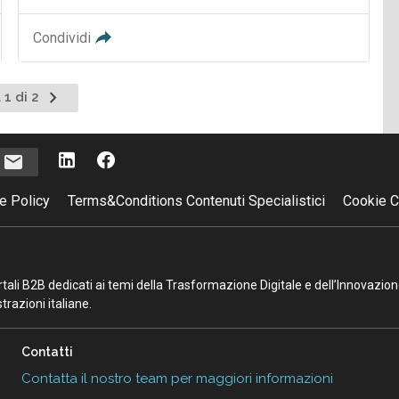
Condividi
Pagina
 1 di 2
successiva
i
e Policy
Terms&Conditions Contenuti Specialistici
Cookie C
portali B2B dedicati ai temi della Trasformazione Digitale e dell’Innovazio
razioni italiane.
Contatti
Contatta il nostro team per maggiori informazioni