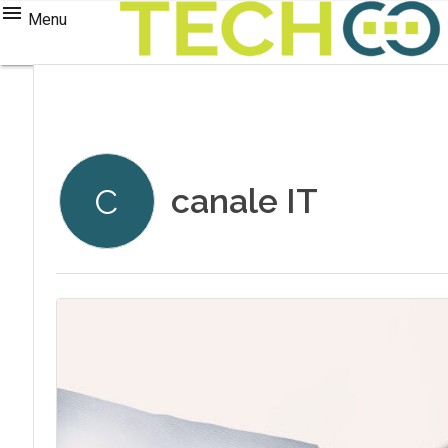
Menu
canale IT
C