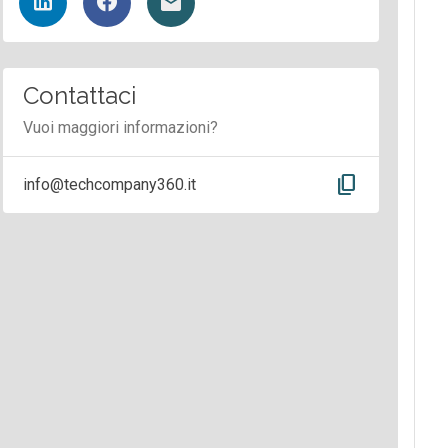
Contattaci
Vuoi maggiori informazioni?
content_copy
info@techcompany360.it