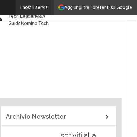
Linkedin
Aggiungi tra i preferiti su Google
I nostri servizi
Ultimi articoli
Facebook
Tech Leader
M&A
Email
Guide
Nomine Tech
Archivio Newsletter
Iscriviti alla