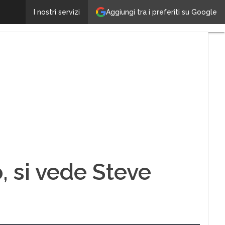
Uscita iPhone 8, drone vola su Cupertino, si vede S
Aggiungi tra i preferiti su Google
I nostri servizi
, si vede Steve