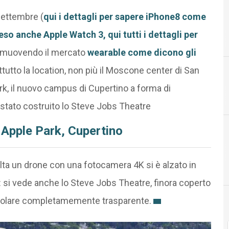
settembre (
qui i dettagli per sapere iPhone8 come
eso anche Apple Watch 3, qui tutti i dettagli per
A
Apple
Apple Watch
ta muovendo il mercato
wearable come dicono gli
tutto la location, non più il Moscone center di San
rk, il nuovo campus di Cupertino a forma di
A
A
Analytics
Apple
è stato costruito lo Steve Jobs Theatre
 Apple Park, Cupertino
volta un drone con una fotocamera 4K si è alzato in
: si vede anche lo Steve Jobs Theatre, finora coperto
ttacolare completamemente trasparente.