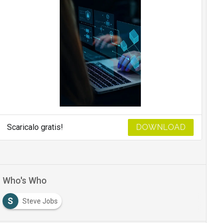
Scaricalo gratis!
DOWNLOAD
Who's Who
S
Steve Jobs