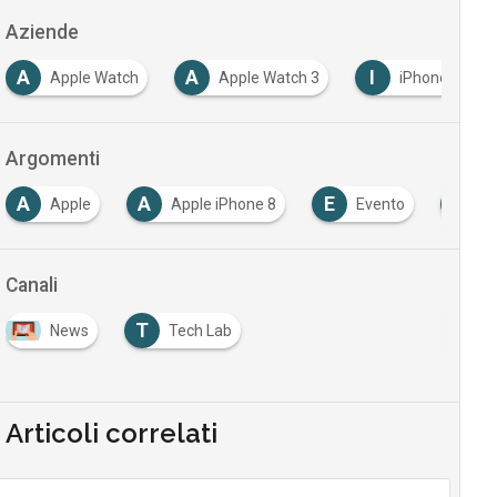
Aziende
A
I
I
Apple Watch 3
iPhone
iPhone 8
Argomenti
A
E
I
I
Apple iPhone 8
Evento
Iot
ipho
Canali
T
News
Tech Lab
Articoli correlati