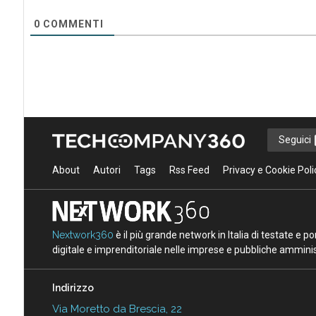
0
COMMENTI
Seguici
About
Autori
Tags
Rss Feed
Privacy e Cookie Poli
Nextwork360
è il più grande network in Italia di testate e 
digitale e imprenditoriale nelle imprese e pubbliche amminist
Indirizzo
Via Moretto da Brescia, 22