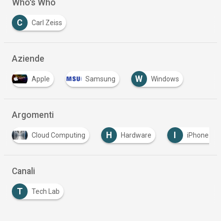
Who's Who
C
Carl Zeiss
Aziende
W
Apple
Samsung
Windows
Argomenti
H
I
L
Hardware
iPhone 8 uscita Italia
Lettori
…
Canali
T
Tech Lab