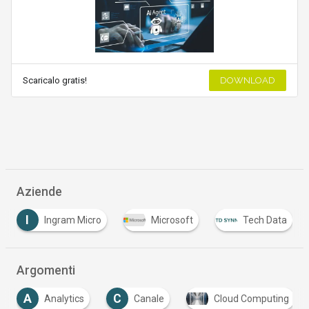
Scaricalo gratis!
DOWNLOAD
Aziende
I
Ingram Micro
Microsoft
Tech Data
Argomenti
A
C
D
Analytics
Canale
Cloud Computing