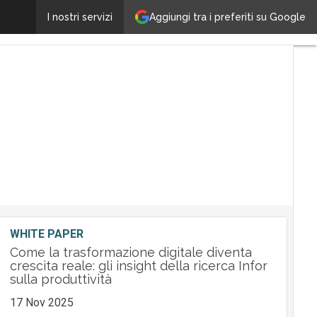
Cloud, anzi SaaS, PaaS, DaaS e IaaS. Significato e gui
Aggiungi tra i preferiti su Google
I nostri servizi
WHITE PAPER
Come la trasformazione digitale diventa
crescita reale: gli insight della ricerca Infor
sulla produttività
17 Nov 2025