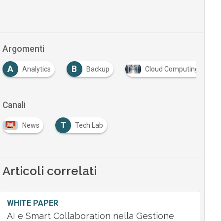
Argomenti
A
B
Analytics
Backup
Cloud Computing
Canali
T
News
Tech Lab
Articoli correlati
WHITE PAPER
AI e Smart Collaboration nella Gestione