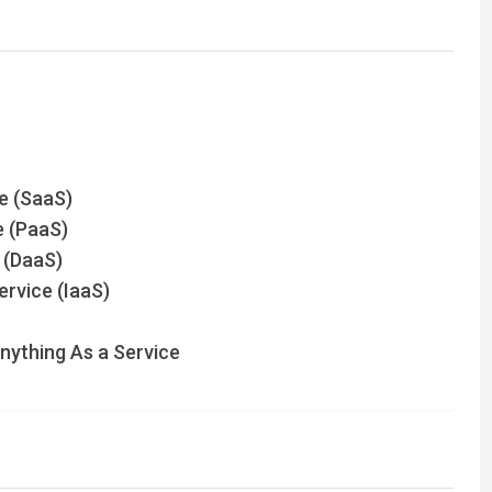
e (SaaS)
e (PaaS)
 (DaaS)
ervice (IaaS)
Anything As a Service