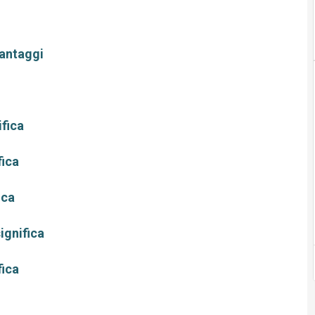
vantaggi
ifica
fica
ica
ignifica
fica